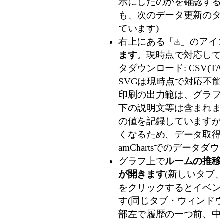
示にしたのかを確認す
も、次のデータ更新のタ
ています)
右上にある「
」のアイ
ます
。現時点で対応している
タダウンロード: CSV(TA
SVGは現時点で対応不能
印刷の出力範は、グラフ
下の説明文等は含まれま
の値を記録していますが、
くなるため、データ取得時
amChartsでのデー
グラフ上で
ルームの推
が開きます
(新しいタブ
をクリックするとイベン
す(同じタブ・ウィンドウ
部左で履歴の一つ前、