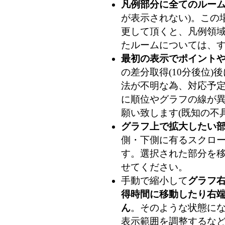
凡例部分に全てのルー
が表示されない)。この
更して頂くと、凡例領
たルームについては、
最初の表示でポイント
の差分取得(10分後位
法が不明な為、対応予
に順位やグラフの線が
願い致します(既知の不
グラフ上で拡大したい
側・下側に有るスクロ
す。選択された部分を
せてください。
手動で縮小して
グラフ
得時間に移動したり右
ん
。そのような状態に
表示範囲を調整するな