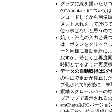
グラフに線を描いたりコメ
の"Annotate")につ
ンロードしてから画像
メント入れをしてPNG
使う事はないと思うの
始点・終点の入力と幾
は、ボタンをクリック
ーと同様に自動更新によ
戻すか、若しくは再度
時間とするように再度移
データの自動取得は5分
の理由で更新が停止した
ブ化されて5分後に、未
縦軸スクロールバーの始
プアップで表示される)
amCharts版RCバ
印表示)や、特典獲得目