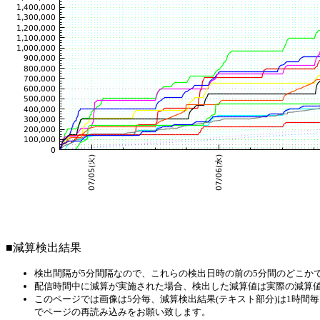
■減算検出結果
検出間隔が5分間隔なので、これらの検出日時の前の5分間のどこか
配信時間中に減算が実施された場合、検出した減算値は実際の減算
このページでは画像は5分毎、減算検出結果(テキスト部分)は1時
でページの再読み込みをお願い致します。