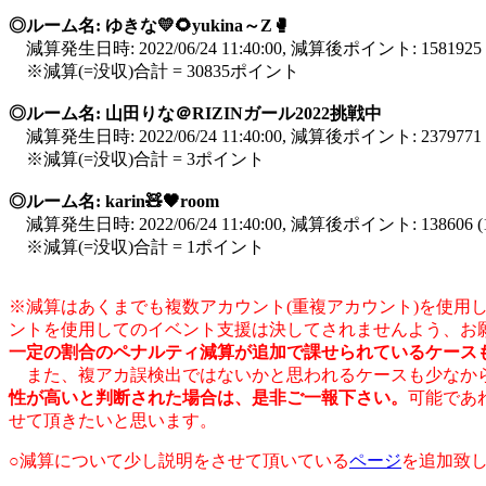
◎ルーム名: ゆきな💛🌻yukina～Z🥊
減算発生日時: 2022/06/24 11:40:00, 減算後ポイント: 158192
※減算(=没収)合計 = 30835ポイント
◎ルーム名: 山田りな＠RIZINガール2022挑戦中
減算発生日時: 2022/06/24 11:40:00, 減算後ポイント: 23797
※減算(=没収)合計 = 3ポイント
◎ルーム名: karin🧸🖤room
減算発生日時: 2022/06/24 11:40:00, 減算後ポイント: 13860
※減算(=没収)合計 = 1ポイント
※減算はあくまでも複数アカウント(重複アカウント)を使
ントを使用してのイベント支援は決してされませんよう、お
一定の割合のペナルティ減算が追加で課せられているケース
また、複アカ誤検出ではないかと思われるケースも少なから
性が高いと判断された場合は、是非ご一報下さい。
可能であ
せて頂きたいと思います。
○減算について少し説明をさせて頂いている
ページ
を追加致