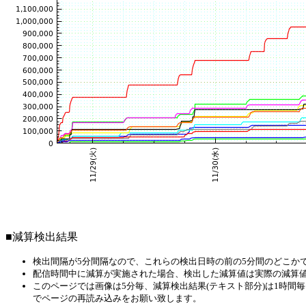
■減算検出結果
検出間隔が5分間隔なので、これらの検出日時の前の5分間のどこか
配信時間中に減算が実施された場合、検出した減算値は実際の減算
このページでは画像は5分毎、減算検出結果(テキスト部分)は1時
でページの再読み込みをお願い致します。