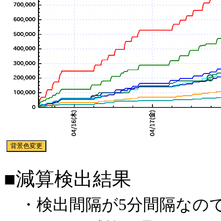
■減算検出結果
・検出間隔が5分間隔なので