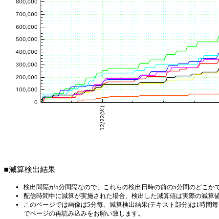
■減算検出結果
検出間隔が5分間隔なので、これらの検出日時の前の5分間のどこか
配信時間中に減算が実施された場合、検出した減算値は実際の減算
このページでは画像は5分毎、減算検出結果(テキスト部分)は1時
でページの再読み込みをお願い致します。