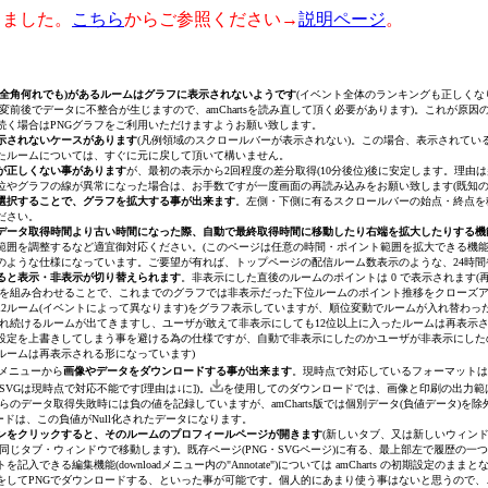
しました。
こちら
からご参照ください→
説明ページ
。
・全角何れでも)があるルームはグラフに表示されないようです
(イベント全体のランキングも正しくなり
変前後でデータに不整合が生じますので、amChartsを読み直して頂く必要があります)。これが原
続く場合はPNGグラフをご利用いただけますようお願い致します。
示されないケースがあります
(凡例領域のスクロールバーが表示されない)。この場合、表示されて
たルームについては、すぐに元に戻して頂いて構いません。
が正しくない事があります
が、最初の表示から2回程度の差分取得(10分後位)後に安定します。理
位やグラフの線が異常になった場合は、お手数ですが一度画面の再読み込みをお願い致します(既知の
選択することで、グラフを拡大する事が出来ます
。左側・下側に有るスクロールバーの始点・終点を
ださい。
データ取得時間より古い時間になった際、自動で最終取得時間に移動したり右端を拡大したりする機
範囲を調整するなど適宜御対応ください。
(このページは任意の時間・ポイント範囲を拡大できる機
のような仕様になっています。ご要望が有れば、トップページの配信ルーム数表示のような、24時間
ると表示・非表示が切り替えられます
。非表示にした直後のルームのポイントは 0 で表示されます
(
を組み合わせることで、これまでのグラフでは非表示だった下位ルームのポイント推移をクローズ
2ルーム
(イベントによって異なります)
をグラフ表示していますが、順位変動でルームが入れ替わった
示され続けるルームが出てきますし、ユーザが敢えて非表示にしても12位以上に入ったルームは再表
設定を上書きしてしまう事を避ける為の仕様ですが、自動で非表示にしたのかユーザが非表示にした
ルームは再表示される形になっています)
メニューから
画像やデータをダウンロードする事が出来ます
。現時点で対応しているフォーマットは 画像ダウン
VGは現時点で対応不能です[理由は↓に])。
を使用してのダウンロードでは、画像と印刷の出力範は
らのデータ取得失敗時には負の値を記録していますが、amCharts版では個別データ(負値データ)を除
ンロードは、この負値がNull化されたデータになります。
ンをクリックすると、そのルームのプロフィールページが開きます
(新しいタブ、又は新しいウィン
す(同じタブ・ウィンドウで移動します)。既存ページ(PNG・SVGページ)に有る、最上部左で履歴
記入できる編集機能(downloadメニュー内の"Annotate")については amCharts の初期
をしてPNGでダウンロードする、といった事が可能です。個人的にあまり使う事はないと思うので