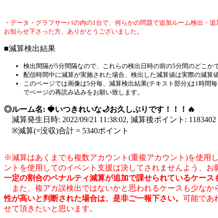
・データ・グラフサーバの内の1台で、何らかの問題で追加ルーム検出・追
お知らせ下さった方、ありがとうございました。
■減算検出結果
検出間隔が5分間隔なので、これらの検出日時の前の5分間のどこか
配信時間中に減算が実施された場合、検出した減算値は実際の減算
このページでは画像は5分毎、減算検出結果(テキスト部分)は1時
でページの再読み込みをお願い致します。
◎ルーム名: 🍓いつきれいな🌙お久しぶりです！！！🔥
減算発生日時: 2022/09/21 11:38:02, 減算後ポイント: 118340
※減算(=没収)合計 = 5340ポイント
※減算はあくまでも複数アカウント(重複アカウント)を使
ントを使用してのイベント支援は決してされませんよう、お
一定の割合のペナルティ減算が追加で課せられているケース
また、複アカ誤検出ではないかと思われるケースも少なから
性が高いと判断された場合は、是非ご一報下さい。
可能であ
せて頂きたいと思います。