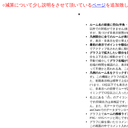
○減算について少し説明をさせて頂いている
ページ
を追加致
ルーム名の前後に空白(半角
以外での対処ができません(改
すが、気づけず非表示状態が
凡例部分に全てのルームが表
す。表示・非表示を切り替え
最初の表示でポイントや順位
でアクティブ化された後に順
グラフ上で拡大したい部分を
分を上下左右に移動させてく
手動で縮小して
グラフ右端が
右端の時間を確認の上、表示
って不便かと思われる為、こ
凡例のルーム名をクリックす
す)
。この機能とグラフの拡大
た、初期表示時は標準で上位1
(つまり、13位以下でも表
に、非表示への切替でユーザ
イミングで12位以上に入った
右上にある「
」のアイコン
です(印刷出力は未検証です。S
ん。また、元データではSRか
amChartsでのデータダウ
グラフ上で
ルームの推移ライ
PNG・SVGページと同じで
グラフに線を描いたりコメントを
この画面の中でコメント入れ