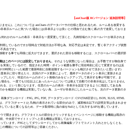
【amChart版 RCバージョン 追加説明等】
ません)。これについては amCharts のデータパーサの仕様と思われるため、ルーム名を改変する
因の非表示ルームに気づいた場合には(非表示よりは良いとの理由で止む無く)私の方で改変しておりま
いる何れかのルームの表示・非表示を一度変更して頂くと、凡例領域のスクロールバーが表示されま
由は判明しているのですが現時点で対処方法が不明な為、対応予定は未定です。暫く非アクティブ状態
不具合です)。
移動する事でも同様に拡大ができます。選択された部分を移動するには、スクロールバーの選択部
能はこのページには設定しておりません
。そのような状態になった場合は、お手数ですが御自身で
能を実装しているので、指定された時間・ポイント範囲を勝手に現在時刻に応じて変更するのは反
や33時間といった範囲で最新時刻に自動追随するバージョンも検討させて頂きたいと思います)
再度表示に切り替えたり、次回のデータ更新によって、最終データのポイント表示に更新されま
アップしたり、特定のルームのポイント推移のみをピックアップして表示する事が可能です。ま
場合も、一度でも12位以上にあったルームについては敢えて自動での非表示化はしておりません
示される、という形になります。任意のルームの表示・非表示を設定できるように指定してある為
のかを確認する機能は実装していない為、ユーザが非表示にしたルームでも、次のデータ更新のタ
ロード：PNG, JPG, PDF, データダウンロード: CSV(TAB区切り), JSON, XLSX, HTML
、グラフ(チャート)と凡例(の表示されている部分)のみで、減算検出以下の説明文等は含まれませ
外していると重くなるため、データ取得時に負の値をNullとして出力するAPIを通しています。
ドウで開きます)。グラフタイトルの部分をクリックするとイベントページに移動する機能は既存の
の一つ前、中央部でサイトトップへと戻る機能は実装しておりません。
設定のままとなっています。PNGとしてダウンロードしてから画像編集ソフトでコメント入れとかしなくとも、
、この機能についての説明等はご容赦ください。