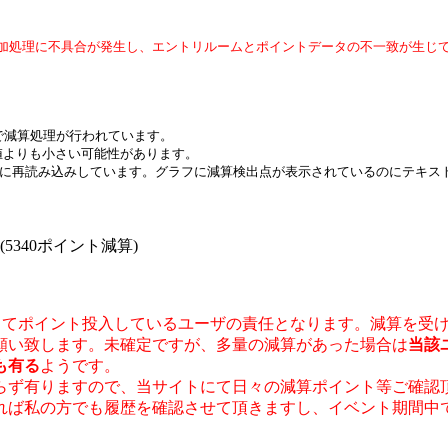
加処理に不具合が発生し、エントリルームとポイントデータの不一致が生じ
で減算処理が行われています。
値よりも小さい可能性があります。
間毎に再読み込みしています。グラフに減算検出点が表示されているのにテキ
2 (5340ポイント減算)
用してポイント投入しているユーザの責任となります。減算を受
願い致します。未確定ですが、多量の減算があった場合は
当該
も有る
ようです。
ず有りますので、当サイトにて日々の減算ポイント等ご確認
れば私の方でも履歴を確認させて頂きますし、イベント期間中