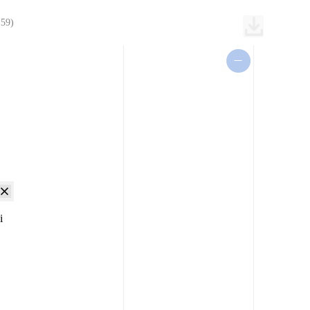
59)
i