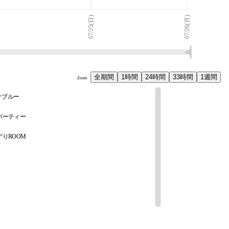
07/25(日)
07/26(月)
全期間
1時間
24時間
33時間
1週間
Zoom
ナブルー
パーティー
りROOM