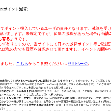
4 (29ポイント減算)
用してポイント投入しているユーザの責任となります。減算を受
願い致します。未確定ですが、多量の減算があった場合は
当該
も有る
ようです。
ず有りますので、当サイトにて日々の減算ポイント等ご確認
れば私の方でも履歴を確認させて頂きますし、イベント期間中
しました。
こちら
からご参照ください→
説明ページ
。
・全角何れでも)があるルームはグラフに表示されないようです
(イベント全体のランキングも正しくなり
変前後でデータに不整合が生じますので、amChartsを読み直して頂く必要があります)。これが原
続く場合はPNGグラフをご利用いただけますようお願い致します。
示されないケースがあります
(凡例領域のスクロールバーが表示されない)。この場合、表示されて
たルームについては、すぐに元に戻して頂いて構いません。
が正しくない事があります
が、最初の表示から2回程度の差分取得(10分後位)後に安定します。理
位やグラフの線が異常になった場合は、お手数ですが一度画面の再読み込みをお願い致します(既知の
選択することで、グラフを拡大する事が出来ます
。左側・下側に有るスクロールバーの始点・終点を
ださい。