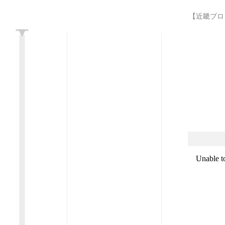
【近畿ブロック】
L
Unable t