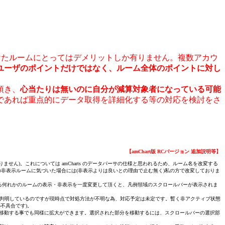
けたルームにとってはデメリットしか有りません。複数アカウ
ユーザのポイントだけではなく、ルーム全体のポイントに対し
頂き、
心当たりは無いのに自分が減算対象者になっている可能
であれば重点的にデータ取得を詳細化する等の対応を検討をさ
【amChart版 RCバージョン 追加説明等】
ません)。これについては amCharts のデータパーサの仕様と思われるため、ルーム名を改変する
因の非表示ルームに気づいた場合には(非表示よりは良いとの理由で止む無く)私の方で改変しておりま
いる何れかのルームの表示・非表示を一度変更して頂くと、凡例領域のスクロールバーが表示されま
由は判明しているのですが現時点で対処方法が不明な為、対応予定は未定です。暫く非アクティブ状態
不具合です)。
移動する事でも同様に拡大ができます。選択された部分を移動するには、スクロールバーの選択部