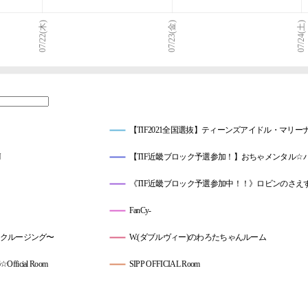
07/22(木)
07/23(金)
07/24(土)
【TIF2021全国選抜】ティーンズアイドル・マリー
N
【TIF近畿ブロック予選参加！】おちゃメンタル☆
《TIF近畿ブロック予選参加中！！》ロビンのさえず
FanCy-
うべりクルージング〜
W.(ダブルヴィー)のわろたちゃんルーム
ficial Room
SIPP OFFICIAL Room
knight**
必殺♡りあるえすけーぷの逃避部屋