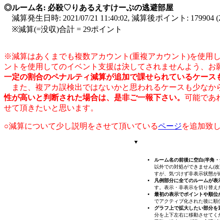
◎ルーム名: 必殺♡りあるえすけーぷの逃避部屋
減算発生日時: 2021/07/21 11:40:02, 減算後ポイント: 17990
※減算(=没収)合計 = 29ポイント
※減算はあくまでも複数アカウント(重複アカウント)を使
ントを使用してのイベント支援は決してされませんよう、お
一定の割合のペナルティ減算が追加で課せられているケース
また、複アカ誤検出ではないかと思われるケースも少なから
性が高いと判断された場合は、是非ご一報下さい。
可能であ
せて頂きたいと思います。
○減算について少し説明をさせて頂いている
ページ
を追加致
ルーム名の前後に空白(半角
以外での対処ができません(改
すが、気づけず非表示状態が
凡例部分に全てのルームが表
す。表示・非表示を切り替え
最初の表示でポイントや順位
でアクティブ化された後に順
グラフ上で拡大したい部分を
分を上下左右に移動させてく