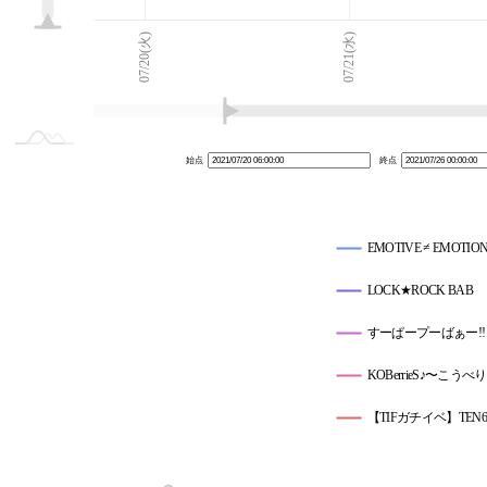
07/19(月)
07/27(火)
L
07/20(火)
07/21(水)
始点
終点
EMOTIVE ≠ EMOTIO
LOCK★ROCK BAB
すーぱープーばぁー!!
KOBerrieS♪〜こ
【TIFガチイベ】TEN6☆Of
【初見さん大歓迎】Good 