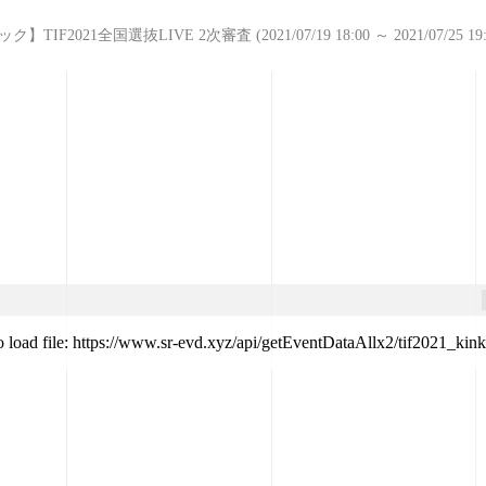
TIF2021全国選抜LIVE 2次審査 (2021/07/19 18:00 ～ 2021/07/25 19:
o load file: https://www.sr-evd.xyz/api/getEventDataAllx2/tif2021_kink