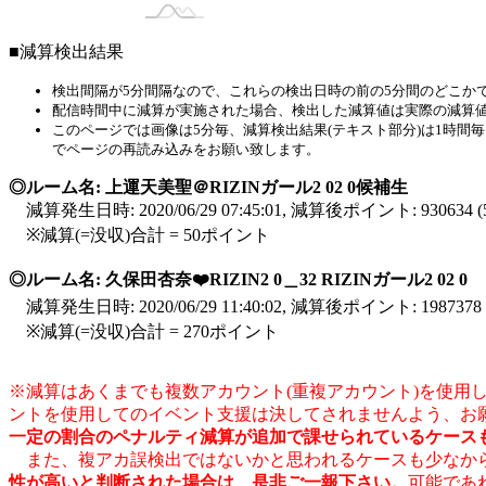
寿梨のお部屋 RIZIN
■減算検出結果
検出間隔が5分間隔なので、これらの検出日時の前の5分間のどこか
配信時間中に減算が実施された場合、検出した減算値は実際の減算
このページでは画像は5分毎、減算検出結果(テキスト部分)は1時
でページの再読み込みをお願い致します。
◎ルーム名: 上運天美聖＠RIZINガール2 02 0候補生
減算発生日時: 2020/06/29 07:45:01, 減算後ポイント: 93063
※減算(=没収)合計 = 50ポイント
◎ルーム名: 久保田杏奈❤️RIZIN2 0＿32 RIZINガール2 02 0
減算発生日時: 2020/06/29 11:40:02, 減算後ポイント: 198737
※減算(=没収)合計 = 270ポイント
※減算はあくまでも複数アカウント(重複アカウント)を使
ントを使用してのイベント支援は決してされませんよう、お
一定の割合のペナルティ減算が追加で課せられているケース
また、複アカ誤検出ではないかと思われるケースも少なから
性が高いと判断された場合は、是非ご一報下さい。
可能であ