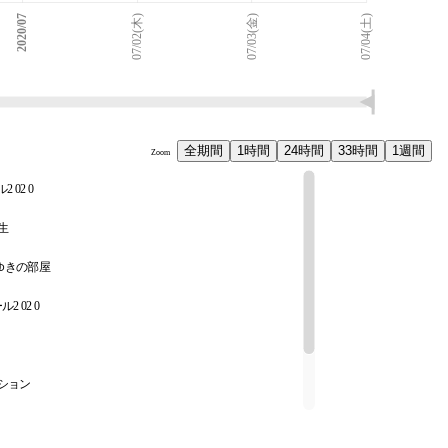
2020/07
07/02(木)
07/03(金)
07/04(土)
全期間
1時間
24時間
33時間
1週間
Zoom
2 02 0
補生
わゆきの部屋
2 02 0
ィション
こ)