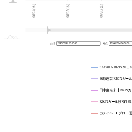
06/23(火)
07/05(日)
L
06/24(水)
06/25(木)
06/26(金)
始点
終点
SAYAKA RIZIN2 0＿3
凪原志音 RIZINガール
田中麻奈未【RIZI
RIZINガール候補生
ガチイベ Cブロ 優
阿比留あんな (予選