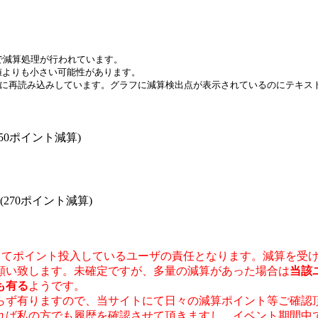
ガール2 02 0オーディション
で減算処理が行われています。
値よりも小さい可能性があります。
間毎に再読み込みしています。グラフに減算検出点が表示されているのにテキ
4 (50ポイント減算)
8 (270ポイント減算)
用してポイント投入しているユーザの責任となります。減算を受
願い致します。未確定ですが、多量の減算があった場合は
当該
も有る
ようです。
ず有りますので、当サイトにて日々の減算ポイント等ご確認
れば私の方でも履歴を確認させて頂きますし、イベント期間中