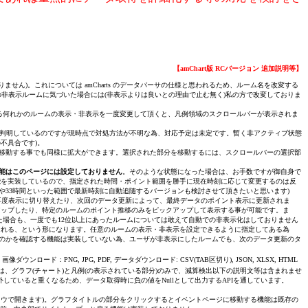
【amChart版 RCバージョン 追加説明等】
ません)。これについては amCharts のデータパーサの仕様と思われるため、ルーム名を改変する
因の非表示ルームに気づいた場合には(非表示よりは良いとの理由で止む無く)私の方で改変しておりま
いる何れかのルームの表示・非表示を一度変更して頂くと、凡例領域のスクロールバーが表示されま
由は判明しているのですが現時点で対処方法が不明な為、対応予定は未定です。暫く非アクティブ状態
不具合です)。
移動する事でも同様に拡大ができます。選択された部分を移動するには、スクロールバーの選択部
能はこのページには設定しておりません
。そのような状態になった場合は、お手数ですが御自身で
能を実装しているので、指定された時間・ポイント範囲を勝手に現在時刻に応じて変更するのは反
や33時間といった範囲で最新時刻に自動追随するバージョンも検討させて頂きたいと思います)
再度表示に切り替えたり、次回のデータ更新によって、最終データのポイント表示に更新されま
アップしたり、特定のルームのポイント推移のみをピックアップして表示する事が可能です。ま
場合も、一度でも12位以上にあったルームについては敢えて自動での非表示化はしておりません
示される、という形になります。任意のルームの表示・非表示を設定できるように指定してある為
のかを確認する機能は実装していない為、ユーザが非表示にしたルームでも、次のデータ更新のタ
ロード：PNG, JPG, PDF, データダウンロード: CSV(TAB区切り), JSON, XLSX, HTML
、グラフ(チャート)と凡例(の表示されている部分)のみで、減算検出以下の説明文等は含まれませ
外していると重くなるため、データ取得時に負の値をNullとして出力するAPIを通しています。
ドウで開きます)。グラフタイトルの部分をクリックするとイベントページに移動する機能は既存の