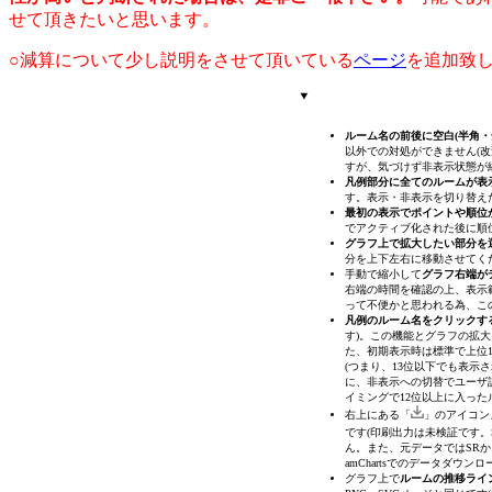
せて頂きたいと思います。
○減算について少し説明をさせて頂いている
ページ
を追加致
ルーム名の前後に空白(半角
以外での対処ができません(改
すが、気づけず非表示状態が
凡例部分に全てのルームが表
す。表示・非表示を切り替え
最初の表示でポイントや順位
でアクティブ化された後に順
グラフ上で拡大したい部分を
分を上下左右に移動させてく
手動で縮小して
グラフ右端が
右端の時間を確認の上、表示
って不便かと思われる為、こ
凡例のルーム名をクリックす
す)
。この機能とグラフの拡大
た、初期表示時は標準で上位1
(つまり、13位以下でも表
に、非表示への切替でユーザ
イミングで12位以上に入った
右上にある「
」のアイコン
です(印刷出力は未検証です。S
ん。また、元データではSRか
amChartsでのデータダウ
グラフ上で
ルームの推移ライ