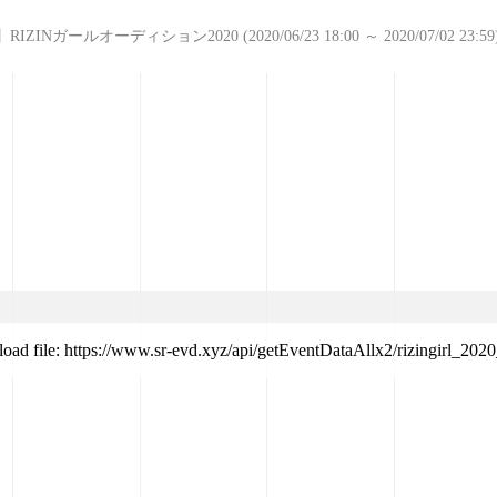
IZINガールオーディション2020 (2020/06/23 18:00 ～ 2020/07/02 23:59
load file: https://www.sr-evd.xyz/api/getEventDataAllx2/rizingirl_202