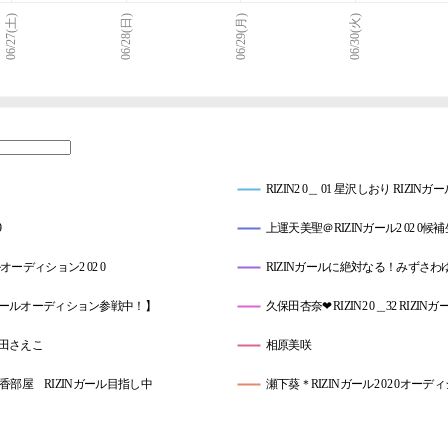
06/27(土)
06/28(日)
06/29(月)
06/30(火)
RIZIN2 0＿ 01 星沢しおり RIZINガール
9
上運天美聖＠RIZINガール2 02 0候
オーディション2 02 0
RIZINガールに絶対なる！みずさ
Nガールオーディション参戦中！】
久保田杏奈❤️RIZIN2 0＿32 RIZINガール
織田さえこ
相原美咲
香部屋 RIZINガール目指し中
瀬下葵＊RIZINガール2 02 0オーデ
Cブロック)
RIZIN2 0＿23丸岡雅子(まるおかみや