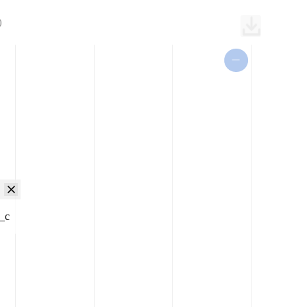
)
0_c