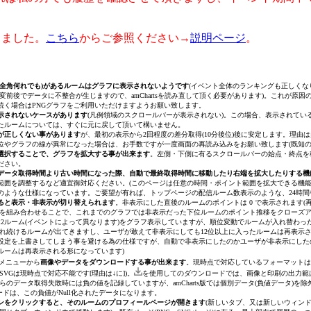
しました。
こちら
からご参照ください→
説明ページ
。
・全角何れでも)があるルームはグラフに表示されないようです
(イベント全体のランキングも正しくなり
変前後でデータに不整合が生じますので、amChartsを読み直して頂く必要があります)。これが原
続く場合はPNGグラフをご利用いただけますようお願い致します。
示されないケースがあります
(凡例領域のスクロールバーが表示されない)。この場合、表示されて
たルームについては、すぐに元に戻して頂いて構いません。
が正しくない事があります
が、最初の表示から2回程度の差分取得(10分後位)後に安定します。理
位やグラフの線が異常になった場合は、お手数ですが一度画面の再読み込みをお願い致します(既知の
選択することで、グラフを拡大する事が出来ます
。左側・下側に有るスクロールバーの始点・終点を
ださい。
データ取得時間より古い時間になった際、自動で最終取得時間に移動したり右端を拡大したりする機
範囲を調整するなど適宜御対応ください。
(このページは任意の時間・ポイント範囲を拡大できる機
のような仕様になっています。ご要望が有れば、トップページの配信ルーム数表示のような、24時間
ると表示・非表示が切り替えられます
。非表示にした直後のルームのポイントは 0 で表示されます
(
を組み合わせることで、これまでのグラフでは非表示だった下位ルームのポイント推移をクローズ
2ルーム
(イベントによって異なります)
をグラフ表示していますが、順位変動でルームが入れ替わった
示され続けるルームが出てきますし、ユーザが敢えて非表示にしても12位以上に入ったルームは再表
設定を上書きしてしまう事を避ける為の仕様ですが、自動で非表示にしたのかユーザが非表示にした
ルームは再表示される形になっています)
メニューから
画像やデータをダウンロードする事が出来ます
。現時点で対応しているフォーマットは 画像ダウン
VGは現時点で対応不能です[理由は↓に])。
を使用してのダウンロードでは、画像と印刷の出力範は
らのデータ取得失敗時には負の値を記録していますが、amCharts版では個別データ(負値データ)を除
ンロードは、この負値がNull化されたデータになります。
ンをクリックすると、そのルームのプロフィールページが開きます
(新しいタブ、又は新しいウィン