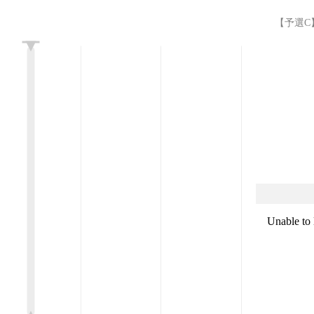
【予選C】R
L
Unable to 