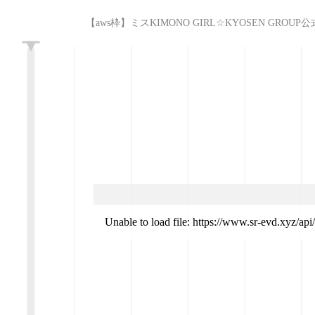
【aws枠】ミスKIMONO GIRL☆KYOSEN GROUP公式モデルス
L
Unable to load file: https://www.sr-evd.xyz/