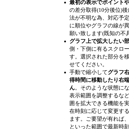
最初の表示でポイント
の差分取得(10分後位
法が不明な為、対応予
に順位やグラフの線が
願い致します(既知の不
グラフ上で拡大したい
側・下側に有るスクロ
す。選択された部分を
せてください。
手動で縮小して
グラフ
得時間に移動したり右
ん
。そのような状態に
表示範囲を調整するな
囲を拡大できる機能を
在時刻に応じて変更す
ます。ご要望が有れば、
といった範囲で最新時刻