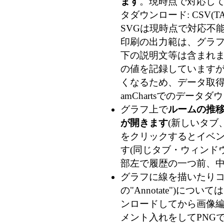
ます
。現時点で対応している
タダウンロード: CSV(TA
SVGは現時点で対応不能
印刷の出力範は、グラフ
下の説明文等は含まれま
の値を記録していますが、
くなるため、データ取得時
amChartsでのデー
グラフ上で
ルームの推
が開きます
(新しいタブ
をクリックするとイベン
す(同じタブ・ウィンドウ
部左で履歴の一つ前、
グラフに線を描いたりコメ
の"Annotate")につ
ンロードしてから画像
メント入れをしてPNG