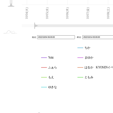
10/03(月)
10/15(土)
L
10/04(火)
10/05(水)
10/06(木)
10/07(金)
10/08(土)
始点
終点
ちか
Yuki
まゆか
ふぁら
はるか KYOSENイ
もえ
ともみ
ゆきな