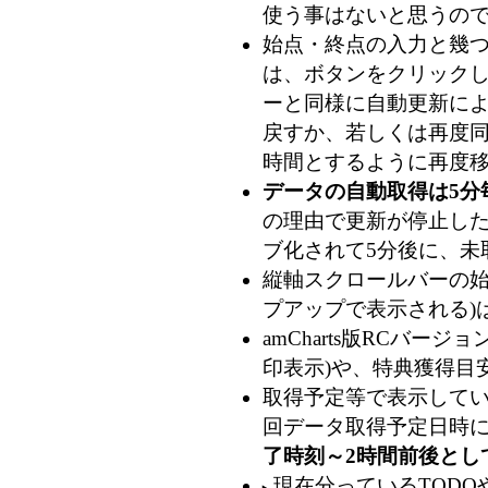
使う事はないと思うの
始点・終点の入力と幾
は、ボタンをクリック
ーと同様に自動更新によ
戻すか、若しくは再度
時間とするように再度移
データの自動取得は5分
の理由で更新が停止した
ブ化されて5分後に、未
縦軸スクロールバーの始
プアップで表示される)
amCharts版RCバ
印表示)や、特典獲得目
取得予定等で表示してい
回データ取得予定日時
了時刻～2時間前後とし
現在分っているTODO