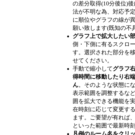
の差分取得(10分後位
法が不明な為、対応予
に順位やグラフの線が
願い致します(既知の不
グラフ上で拡大したい
側・下側に有るスクロ
す。選択された部分を
せてください。
手動で縮小して
グラフ
得時間に移動したり右
ん
。そのような状態に
表示範囲を調整するな
囲を拡大できる機能を
在時刻に応じて変更す
ます。ご要望が有れば、
といった範囲で最新時刻
凡例のルーム名をクリ