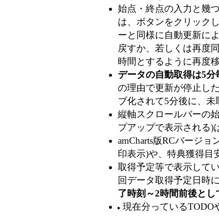
始点・終点の入力と幾
は、ボタンをクリック
ーと同様に自動更新によ
戻すか、若しくは再度
時間とするように再度移
データの自動取得は5分
の理由で更新が停止した
ブ化されて5分後に、未
縦軸スクロールバーの始
プアップで表示される)
amCharts版RCバ
印表示)や、特典獲得目
取得予定等で表示してい
回データ取得予定日時
了時刻～2時間前後とし
現在分っているTODO