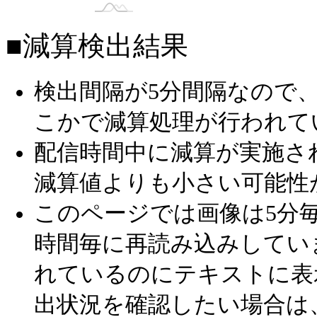
【明日18:00～ドラマイベリベンジ❤️】れみ🥀🥀
■減算検出結果
ガチイベ18時【バス村】ブロード！！吉村せ
藍川珠里☯️໒꒱· ﾟ 金森監督サブキャストAD❣️
検出間隔が5分間隔なので
【ルーム説明の事前参照必須！】カレー親父
こかで減算処理が行われて
配信時間中に減算が実施さ
減算値よりも小さい可能性
このページでは画像は5分毎
時間毎に再読み込みしてい
れているのにテキストに表
出状況を確認したい場合は