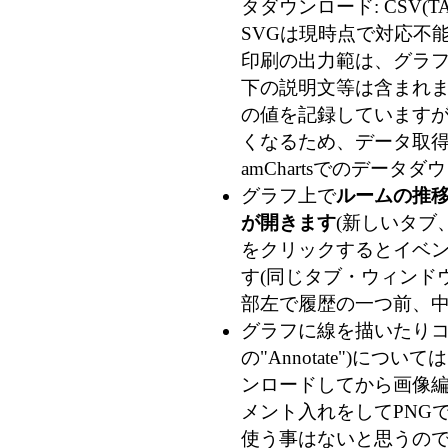
タダウンロード: CSV(TA
SVGは現時点で対応不能
印刷の出力範は、グラフ
下の説明文等は含まれま
の値を記録していますが、
くなるため、データ取得時
amChartsでのデー
グラフ上で
ルームの推
が開きます
(新しいタブ
をクリックするとイベン
す(同じタブ・ウィンドウ
部左で履歴の一つ前、
グラフに線を描いたりコメ
の"Annotate")につ
ンロードしてから画像
メント入れをしてPNG
使う事はないと思うの