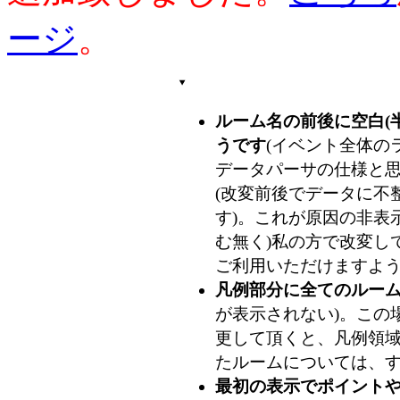
ージ
。
ルーム名の前後に空白(
うです
(イベント全体のラ
データパーサの仕様と
(改変前後でデータに不整
す)。これが原因の非表
む無く)私の方で改変し
ご利用いただけますよ
凡例部分に全てのルー
が表示されない)。この
更して頂くと、凡例領
たルームについては、
最初の表示でポイント