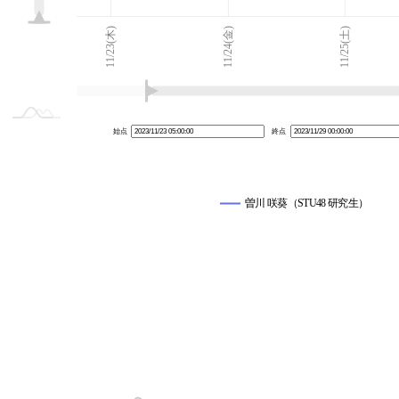
11/22(水)
11/30(木)
L
11/23(木)
11/24(金)
11/25(土)
始点
終点
曽川 咲葵（STU48 研究生）