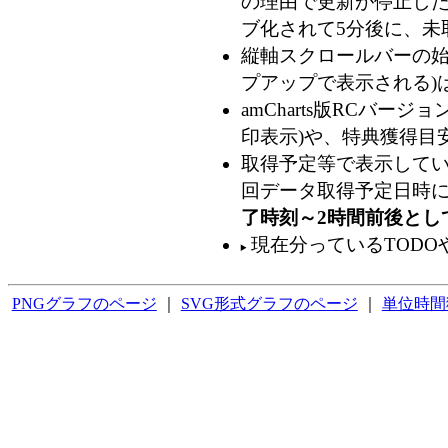
の理由で更新が停止した
ブ化されて5分後に、未
縦軸スクロールバーの始
プアップで表示される)
amCharts版RCバ
印表示)や、特典獲得目
取得予定等で表示してい
回データ取得予定日時
了時刻～2時間前後とし
現在分っているTODO
PNGグラフのページ
｜
SVG形式グラフのページ
｜
単位時間獲