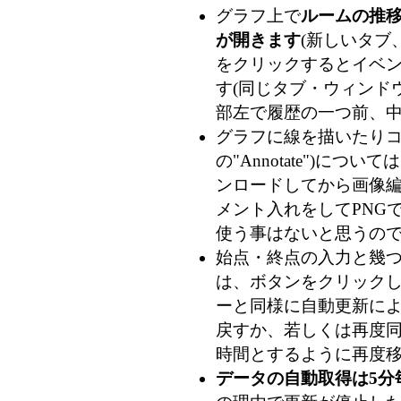
グラフ上で
ルームの推
が開きます
(新しいタブ
をクリックするとイベン
す(同じタブ・ウィンドウ
部左で履歴の一つ前、
グラフに線を描いたりコメ
の"Annotate")につ
ンロードしてから画像
メント入れをしてPNG
使う事はないと思うの
始点・終点の入力と幾
は、ボタンをクリック
ーと同様に自動更新によ
戻すか、若しくは再度
時間とするように再度移
データの自動取得は5分