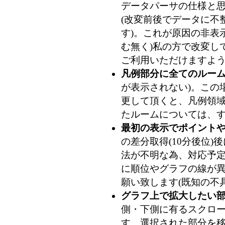
データパーサの仕様と
(改変前後でデータに不整
す)。これが原因の非表
む無く)私の方で改変し
ご利用いただけますよ
凡例部分に全てのルー
が表示されない)。この
更して頂くと、凡例領
たルームについては、
最初の表示でポイント
の差分取得(10分後位
法が不明な為、対応予
に順位やグラフの線が
願い致します(既知の不
グラフ上で拡大したい
側・下側に有るスクロ
す。選択された部分を