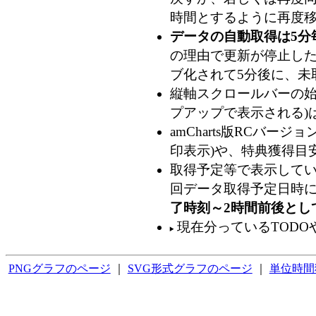
時間とするように再度移
データの自動取得は5分
の理由で更新が停止した
ブ化されて5分後に、未
縦軸スクロールバーの始
プアップで表示される)
amCharts版RCバ
印表示)や、特典獲得目
取得予定等で表示してい
回データ取得予定日時
了時刻～2時間前後とし
現在分っているTODO
PNGグラフのページ
｜
SVG形式グラフのページ
｜
単位時間獲