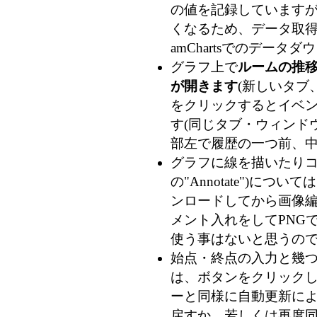
の値を記録していますが、
くなるため、データ取得時
amChartsでのデー
グラフ上で
ルームの推
が開きます
(新しいタブ
をクリックするとイベン
す(同じタブ・ウィンドウ
部左で履歴の一つ前、
グラフに線を描いたりコメ
の"Annotate")につ
ンロードしてから画像
メント入れをしてPNG
使う事はないと思うの
始点・終点の入力と幾
は、ボタンをクリック
ーと同様に自動更新によ
戻すか、若しくは再度