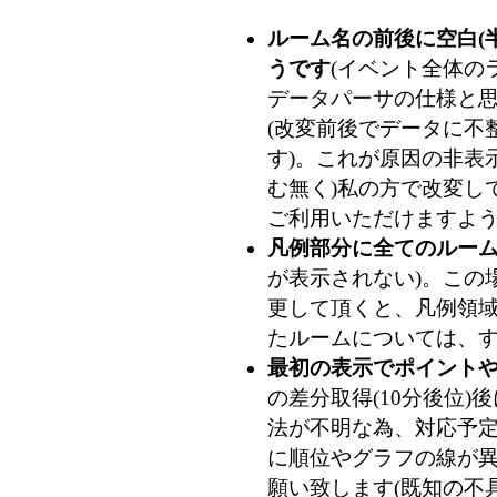
ルーム名の前後に空白(
うです
(イベント全体のラ
データパーサの仕様と
(改変前後でデータに不整
す)。これが原因の非表
む無く)私の方で改変し
ご利用いただけますよ
凡例部分に全てのルー
が表示されない)。この
更して頂くと、凡例領
たルームについては、
最初の表示でポイント
の差分取得(10分後位
法が不明な為、対応予
に順位やグラフの線が
願い致します(既知の不