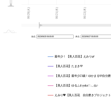
06/19(月)
06/28(水)
L
06/20(火)
06/21(水)
06/22(木)
始点
終点
最年少！ 【美人百花】えみり🌿
【美人百花】たまき💜
【美人百花】最年少23歳！ゆかまる🩵自分
【美人百花】ゆるふわyuka♡𓂃◎𓈒𓏸
えみり💖【美人百花 自分磨きプロジェクト20
【美人百花】ちゃぴちゃぴルーム🍥💕