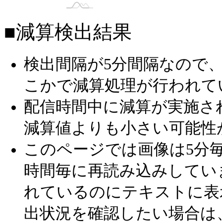
じゅん🌸🐶美人百花決勝【ガチイベ】
■減算検出結果
【美人百花】芍薬（しゃくやく）
検出間隔が5分間隔なので
こかで減算処理が行われて
配信時間中に減算が実施さ
減算値よりも小さい可能性
このページでは画像は5分毎
時間毎に再読み込みしてい
れているのにテキストに表
出状況を確認したい場合は