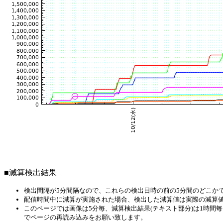
■減算検出結果
検出間隔が5分間隔なので、これらの検出日時の前の5分間のどこか
配信時間中に減算が実施された場合、検出した減算値は実際の減算
このページでは画像は5分毎、減算検出結果(テキスト部分)は1時
でページの再読み込みをお願い致します。