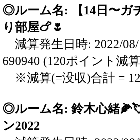
◎ルーム名: 【14日〜ガ
り部屋🍗🌷
減算発生日時: 2022/08/1
690940 (120ポイント減算
※減算(=没収)合計 = 1
◎ルーム名: 鈴木心緒🌽
ン2022