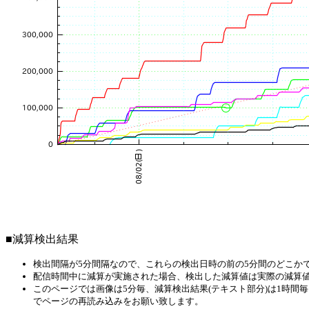
■減算検出結果
検出間隔が5分間隔なので、これらの検出日時の前の5分間のどこか
配信時間中に減算が実施された場合、検出した減算値は実際の減算
このページでは画像は5分毎、減算検出結果(テキスト部分)は1時
でページの再読み込みをお願い致します。