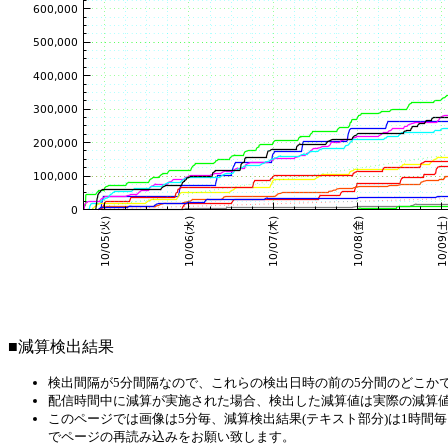
■減算検出結果
検出間隔が5分間隔なので、これらの検出日時の前の5分間のどこか
配信時間中に減算が実施された場合、検出した減算値は実際の減算
このページでは画像は5分毎、減算検出結果(テキスト部分)は1時
でページの再読み込みをお願い致します。