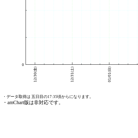
・データ取得は 五日目の17:35頃からになります。
・amChart版は非対応です。