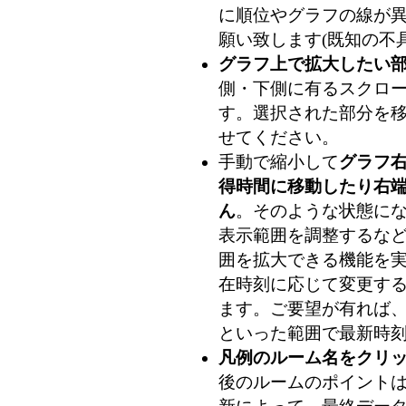
に順位やグラフの線が
願い致します(既知の不
グラフ上で拡大したい
側・下側に有るスクロ
す。選択された部分を
せてください。
手動で縮小して
グラフ
得時間に移動したり右
ん
。そのような状態に
表示範囲を調整するな
囲を拡大できる機能を
在時刻に応じて変更す
ます。ご要望が有れば、
といった範囲で最新時刻
凡例のルーム名をクリ
後のルームのポイントは 