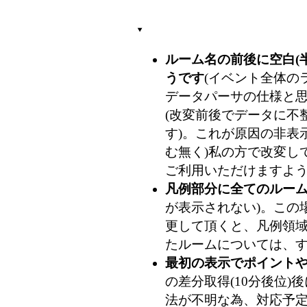
ルーム名の前後に空白(
うです
(イベント全体のラ
データパーサの仕様と
(改変前後でデータに不整
す)。これが原因の非表
む無く)私の方で改変し
ご利用いただけますよ
凡例部分に全てのルー
が表示されない)。この
更して頂くと、凡例領
たルームについては、
最初の表示でポイント
の差分取得(10分後位
法が不明な為、対応予