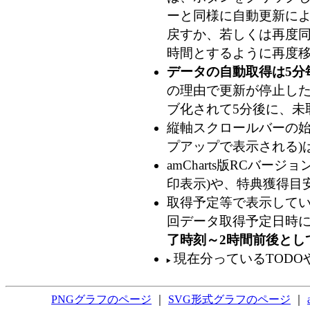
ーと同様に自動更新によ
戻すか、若しくは再度
時間とするように再度移
データの自動取得は5分
の理由で更新が停止した
ブ化されて5分後に、未
縦軸スクロールバーの始
プアップで表示される)
amCharts版RCバ
印表示)や、特典獲得目
取得予定等で表示してい
回データ取得予定日時
了時刻～2時間前後とし
現在分っているTODO
PNGグラフのページ
｜
SVG形式グラフのページ
｜