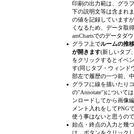
印刷の出力範は、グラフ
下の説明文等は含まれま
の値を記録していますが、
くなるため、データ取得時
amChartsでのデー
グラフ上で
ルームの推
が開きます
(新しいタブ
をクリックするとイベン
す(同じタブ・ウィンドウ
部左で履歴の一つ前、
グラフに線を描いたりコメ
の"Annotate")につ
ンロードしてから画像
メント入れをしてPNG
使う事はないと思うの
始点・終点の入力と幾
は、ボタンをクリック