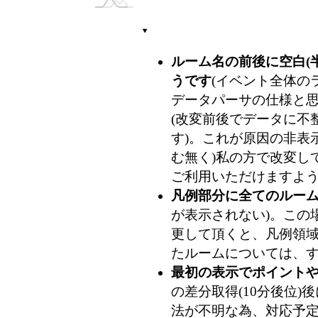
ルーム名の前後に空白(
うです
(イベント全体のラ
データパーサの仕様と
(改変前後でデータに不整
す)。これが原因の非表
む無く)私の方で改変し
ご利用いただけますよ
凡例部分に全てのルー
が表示されない)。この
更して頂くと、凡例領
たルームについては、
最初の表示でポイント
の差分取得(10分後位
法が不明な為、対応予