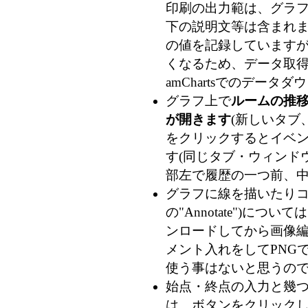
印刷の出力範は、グラフ
下の説明文等は含まれま
の値を記録していますが、
くなるため、データ取得時
amChartsでのデー
グラフ上で
ルームの推
が開きます
(新しいタブ
をクリックするとイベン
す(同じタブ・ウィンドウ
部左で履歴の一つ前、
グラフに線を描いたりコメ
の"Annotate")につ
ンロードしてから画像
メント入れをしてPNG
使う事はないと思うの
始点・終点の入力と幾
は、ボタンをクリック