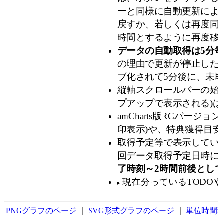
ーと同様に自動更新によ
戻すか、若しくは再度
時間とするように再度移
データの自動取得は5分
の理由で更新が停止した
ブ化されて5分後に、未
縦軸スクロールバーの始
プアップで表示される)
amCharts版RCバ
印表示)や、特典獲得目
取得予定等で表示してい
回データ取得予定日時
了時刻～2時間前後とし
現在分っているTODO
PNGグラフのページ
｜
SVG形式グラフのページ
｜
単位時間獲