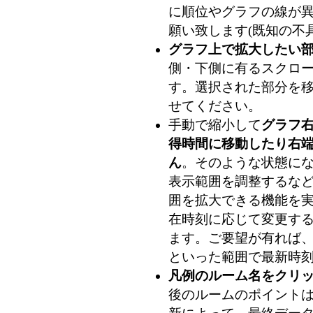
に順位やグラフの線が
願い致します(既知の不
グラフ上で拡大したい
側・下側に有るスクロ
す。選択された部分を
せてください。
手動で縮小して
グラフ
得時間に移動したり右
ん
。そのような状態に
表示範囲を調整するな
囲を拡大できる機能を
在時刻に応じて変更す
ます。ご要望が有れば、
といった範囲で最新時刻
凡例のルーム名をクリ
後のルームのポイントは 