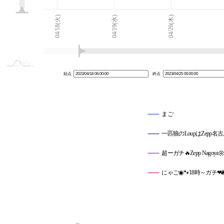
04/17(月)
04/26(水)
L
04/18(火)
04/19(水)
04/20(木)
始点
終点
まご
一匹狼のLoupはZepp
超ーガチ🔥Zepp Nagoya
にゃご◉🐾18時～ガチ❤️‍🔥Ze