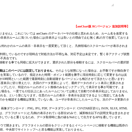
【amChart版 RCバージョン 追加説明等】
ません)。これについては amCharts のデータパーサの仕様と思われるため、ルーム名を改変する
因の非表示ルームに気づいた場合には(非表示よりは良いとの理由で止む無く)私の方で改変しておりま
いる何れかのルームの表示・非表示を一度変更して頂くと、凡例領域のスクロールバーが表示されま
由は判明しているのですが現時点で対処方法が不明な為、対応予定は未定です。暫く非アクティブ状態
不具合です)。
移動する事でも同様に拡大ができます。選択された部分を移動するには、スクロールバーの選択部
能はこのページには設定しておりません
。そのような状態になった場合は、お手数ですが御自身で
能を実装しているので、指定された時間・ポイント範囲を勝手に現在時刻に応じて変更するのは反
や33時間といった範囲で最新時刻に自動追随するバージョンも検討させて頂きたいと思います)
再度表示に切り替えたり、次回のデータ更新によって、最終データのポイント表示に更新されま
アップしたり、特定のルームのポイント推移のみをピックアップして表示する事が可能です。ま
場合も、一度でも12位以上にあったルームについては敢えて自動での非表示化はしておりません
示される、という形になります。任意のルームの表示・非表示を設定できるように指定してある為
のかを確認する機能は実装していない為、ユーザが非表示にしたルームでも、次のデータ更新のタ
ロード：PNG, JPG, PDF, データダウンロード: CSV(TAB区切り), JSON, XLSX, HTML
、グラフ(チャート)と凡例(の表示されている部分)のみで、減算検出以下の説明文等は含まれませ
外していると重くなるため、データ取得時に負の値をNullとして出力するAPIを通しています。
ドウで開きます)。グラフタイトルの部分をクリックするとイベントページに移動する機能は既存の
の一つ前、中央部でサイトトップへと戻る機能は実装しておりません。