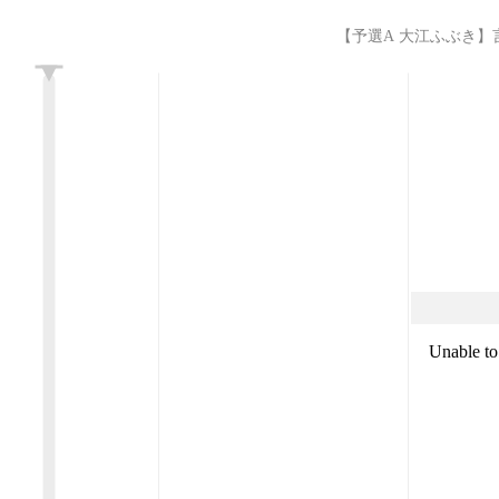
【予選A 大江ふぶき】言霊少女
L
Unable to