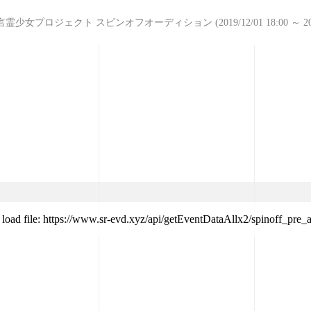
プロジェクト スピンオフオーディション (2019/12/01 18:00 ～ 2019/12
 load file: https://www.sr-evd.xyz/api/getEventDataAllx2/spinoff_pre_