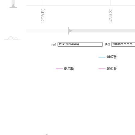
12/08(日)
2019/12
L
12/02(月)
12/03(火)
始点
終点
0107番
0353番
0462番