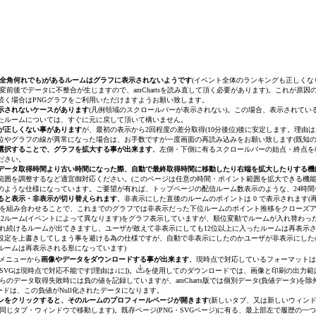
・全角何れでも)があるルームはグラフに表示されないようです
(イベント全体のランキングも正しくなり
変前後でデータに不整合が生じますので、amChartsを読み直して頂く必要があります)。これが原
続く場合はPNGグラフをご利用いただけますようお願い致します。
示されないケースがあります
(凡例領域のスクロールバーが表示されない)。この場合、表示されて
たルームについては、すぐに元に戻して頂いて構いません。
が正しくない事があります
が、最初の表示から2回程度の差分取得(10分後位)後に安定します。理
位やグラフの線が異常になった場合は、お手数ですが一度画面の再読み込みをお願い致します(既知の
選択することで、グラフを拡大する事が出来ます
。左側・下側に有るスクロールバーの始点・終点を
ださい。
データ取得時間より古い時間になった際、自動で最終取得時間に移動したり右端を拡大したりする機
範囲を調整するなど適宜御対応ください。
(このページは任意の時間・ポイント範囲を拡大できる機
のような仕様になっています。ご要望が有れば、トップページの配信ルーム数表示のような、24時間
ると表示・非表示が切り替えられます
。非表示にした直後のルームのポイントは 0 で表示されます
(
を組み合わせることで、これまでのグラフでは非表示だった下位ルームのポイント推移をクローズ
2ルーム
(イベントによって異なります)
をグラフ表示していますが、順位変動でルームが入れ替わった
示され続けるルームが出てきますし、ユーザが敢えて非表示にしても12位以上に入ったルームは再表
設定を上書きしてしまう事を避ける為の仕様ですが、自動で非表示にしたのかユーザが非表示にした
ルームは再表示される形になっています)
メニューから
画像やデータをダウンロードする事が出来ます
。現時点で対応しているフォーマットは 画像ダウン
VGは現時点で対応不能です[理由は↓に])。
を使用してのダウンロードでは、画像と印刷の出力範は
らのデータ取得失敗時には負の値を記録していますが、amCharts版では個別データ(負値データ)を除
ンロードは、この負値がNull化されたデータになります。
ンをクリックすると、そのルームのプロフィールページが開きます
(新しいタブ、又は新しいウィン
す(同じタブ・ウィンドウで移動します)。既存ページ(PNG・SVGページ)に有る、最上部左で履歴