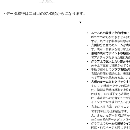
・データ取得は二日目の07:45頃からになります。
ルーム名の前後に空白(半角
以外での対処ができません(改
すが、気づけず非表示状態が
凡例部分に全てのルームが表
す。表示・非表示を切り替え
最初の表示でポイントや順位
でアクティブ化された後に順
グラフ上で拡大したい部分を
分を上下左右に移動させてく
手動で縮小して
グラフ右端が
右端の時間を確認の上、表示
って不便かと思われる為、こ
凡例のルーム名をクリックす
す)
。この機能とグラフの拡大
た、初期表示時は標準で上位1
(つまり、13位以下でも表
に、非表示への切替でユーザ
イミングで12位以上に入った
右上にある「
」のアイコン
です(印刷出力は未検証です。S
ん。また、元データではSRか
amChartsでのデータダウ
グラフ上で
ルームの推移ライ
PNG・SVGページと同じで