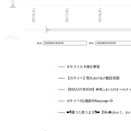
08/15(月)
08/24(水)
L
08/16(火)
08/17(水)
08/18(木)
始点
終点
＄サスリカ＄推仕事場
【ガチイベ】聖火みのるの配信部屋
【REEAST ROOM】神幸ふわりのオール
ガチイベ1位感謝🌻Rina¨̮song➸🌻
👑🎙夏うた歌うま王🎙👑【Miu❥(みゅう。)