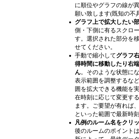
に順位やグラフの線が
願い致します(既知の不
グラフ上で拡大したい
側・下側に有るスクロ
す。選択された部分を
せてください。
手動で縮小して
グラフ
得時間に移動したり右
ん
。そのような状態に
表示範囲を調整するな
囲を拡大できる機能を
在時刻に応じて変更す
ます。ご要望が有れば、
といった範囲で最新時刻
凡例のルーム名をクリ
後のルームのポイントは 