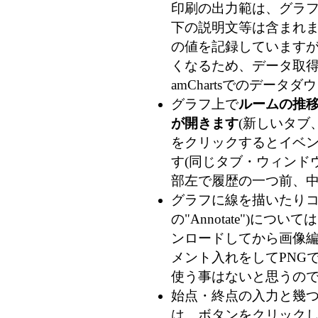
印刷の出力範は、グラフ
下の説明文等は含まれま
の値を記録していますが、
くなるため、データ取得時
amChartsでのデー
グラフ上で
ルームの推
が開きます
(新しいタブ
をクリックするとイベン
す(同じタブ・ウィンドウ
部左で履歴の一つ前、
グラフに線を描いたりコメ
の"Annotate")につ
ンロードしてから画像
メント入れをしてPNG
使う事はないと思うの
始点・終点の入力と幾
は、ボタンをクリック