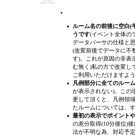
ルーム名の前後に空白(
うです
(イベント全体のラ
データパーサの仕様と
(改変前後でデータに不整
す)。これが原因の非表
む無く)私の方で改変し
ご利用いただけますよ
凡例部分に全てのルー
が表示されない)。この
更して頂くと、凡例領
たルームについては、
最初の表示でポイント
の差分取得(10分後位
法が不明な為、対応予