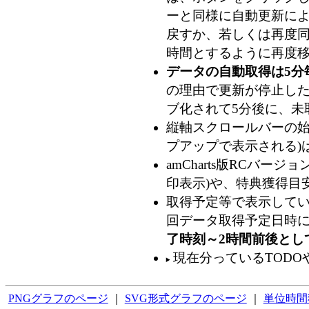
ーと同様に自動更新によ
戻すか、若しくは再度
時間とするように再度移
データの自動取得は5分
の理由で更新が停止した
ブ化されて5分後に、未
縦軸スクロールバーの始
プアップで表示される)
amCharts版RCバ
印表示)や、特典獲得目
取得予定等で表示してい
回データ取得予定日時
了時刻～2時間前後とし
現在分っているTODO
PNGグラフのページ
｜
SVG形式グラフのページ
｜
単位時間獲