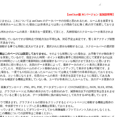
ブマスク】No.076
オブマスク】No.046
【amChart版 RCバージョン 追加説明等】
ません)。これについては amCharts のデータパーサの仕様と思われるため、ルーム名を改変する
マスク】No.084
因の非表示ルームに気づいた場合には(非表示よりは良いとの理由で止む無く)私の方で改変しておりま
いる何れかのルームの表示・非表示を一度変更して頂くと、凡例領域のスクロールバーが表示されま
スオブマスク】No.099
由は判明しているのですが現時点で対処方法が不明な為、対応予定は未定です。暫く非アクティブ状態
不具合です)。
オブマスク】No.098
移動する事でも同様に拡大ができます。選択された部分を移動するには、スクロールバーの選択部
能はこのページには設定しておりません
。そのような状態になった場合は、お手数ですが御自身で
能を実装しているので、指定された時間・ポイント範囲を勝手に現在時刻に応じて変更するのは反
や33時間といった範囲で最新時刻に自動追随するバージョンも検討させて頂きたいと思います)
再度表示に切り替えたり、次回のデータ更新によって、最終データのポイント表示に更新されま
アップしたり、特定のルームのポイント推移のみをピックアップして表示する事が可能です。ま
場合も、一度でも12位以上にあったルームについては敢えて自動での非表示化はしておりません
示される、という形になります。任意のルームの表示・非表示を設定できるように指定してある為
のかを確認する機能は実装していない為、ユーザが非表示にしたルームでも、次のデータ更新のタ
ロード：PNG, JPG, PDF, データダウンロード: CSV(TAB区切り), JSON, XLSX, HTML
、グラフ(チャート)と凡例(の表示されている部分)のみで、減算検出以下の説明文等は含まれませ
外していると重くなるため、データ取得時に負の値をNullとして出力するAPIを通しています。
ドウで開きます)。グラフタイトルの部分をクリックするとイベントページに移動する機能は既存の
の一つ前、中央部でサイトトップへと戻る機能は実装しておりません。
設定のままとなっています。PNGとしてダウンロードしてから画像編集ソフトでコメント入れとかしなくとも、
、この機能についての説明等はご容赦ください。
遡るようにしていますが、スクロールバーと同様に自動更新による最新データの追跡・追従はして