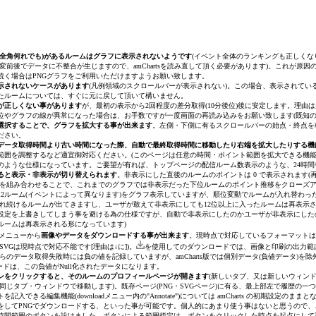
まこ【ミスオブマスク】No.064
つかさ【ミスオ
Kum.【ミスオブマスク】No.077
ひらいむ【ミス
・全角何れでも)があるルームはグラフに表示されないようです
(イベント全体のランキングも正しくなり
ジュラ【ミスオブマスク】No.028
結香【ミスオブ
変前後でデータに不整合が生じますので、amChartsを読み直して頂く必要があります)。これが原
続く場合はPNGグラフをご利用いただけますようお願い致します。
示されないケースがあります
(凡例領域のスクロールバーが表示されない)。この場合、表示されて
えな【ミスオブマスク】No.097
りんちょこ【ミ
たルームについては、すぐに元に戻して頂いて構いません。
が正しくない事があります
が、最初の表示から2回程度の差分取得(10分後位)後に安定します。理
位やグラフの線が異常になった場合は、お手数ですが一度画面の再読み込みをお願い致します(既知の
ゆー【ミスオブマスク】No.102
セリーナ【ミス
選択することで、グラフを拡大する事が出来ます
。左側・下側に有るスクロールバーの始点・終点を
ださい。
データ取得時間より古い時間になった際、自動で最終取得時間に移動したり右端を拡大したりする機
みか【ミスオブマスク】No.104
範囲を調整するなど適宜御対応ください。
(このページは任意の時間・ポイント範囲を拡大できる機
のような仕様になっています。ご要望が有れば、トップページの配信ルーム数表示のような、24時間
ると表示・非表示が切り替えられます
。非表示にした直後のルームのポイントは 0 で表示されます
(
を組み合わせることで、これまでのグラフでは非表示だった下位ルームのポイント推移をクローズ
2ルーム
(イベントによって異なります)
をグラフ表示していますが、順位変動でルームが入れ替わった
示され続けるルームが出てきますし、ユーザが敢えて非表示にしても12位以上に入ったルームは再表
設定を上書きしてしまう事を避ける為の仕様ですが、自動で非表示にしたのかユーザが非表示にした
ルームは再表示される形になっています)
メニューから
画像やデータをダウンロードする事が出来ます
。現時点で対応しているフォーマットは 画像ダウン
VGは現時点で対応不能です[理由は↓に])。
を使用してのダウンロードでは、画像と印刷の出力範は
らのデータ取得失敗時には負の値を記録していますが、amCharts版では個別データ(負値データ)を除
ンロードは、この負値がNull化されたデータになります。
ンをクリックすると、そのルームのプロフィールページが開きます
(新しいタブ、又は新しいウィン
す(同じタブ・ウィンドウで移動します)。既存ページ(PNG・SVGページ)に有る、最上部左で履歴
記入できる編集機能(downloadメニュー内の"Annotate")については amCharts の初期
をしてPNGでダウンロードする、といった事が可能です。個人的にあまり使う事はないと思うので
時間範囲のボタンを設けました。ボタンによる範囲指定は、ボタンをクリックした時点を起点にして