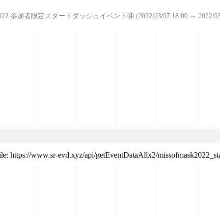
2022 参加者限定スタートダッシュイベント④ (2022/03/07 18:00 ～ 2022/03/2
file: https://www.sr-evd.xyz/api/getEventDataAllx2/missofmask2022_st