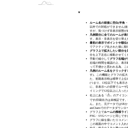
ひかり【ミスオブマスク】No.083
まな【ミスオブマスク】No.069
ルーム名の前後に空白(半角
ひかる【ミスオブマスク】No.048
以外での対処ができません(改
すが、気づけず非表示状態が
凡例部分に全てのルームが表
ねね【ミスオブマスク】No.074
す。表示・非表示を切り替え
最初の表示でポイントや順位
でアクティブ化された後に順
さっこ【ミスオブマスク】No.095
グラフ上で拡大したい部分を
分を上下左右に移動させてく
手動で縮小して
グラフ右端が
あゆ【ミスオブマスク】No.088
右端の時間を確認の上、表示
って不便かと思われる為、こ
凡例のルーム名をクリックす
す)
。この機能とグラフの拡大
た、初期表示時は標準で上位1
(つまり、13位以下でも表
に、非表示への切替でユーザ
イミングで12位以上に入った
右上にある「
」のアイコン
です(印刷出力は未検証です。S
ん。また、元データではSRか
amChartsでのデータダウ
グラフ上で
ルームの推移ライ
PNG・SVGページと同じで
グラフに線を描いたりコメントを
この画面の中でコメント入れ
始点・終点の入力と幾つかの