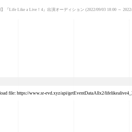
e Like a Live！4』出演オーディション (2022/09/03 18:00 ～ 2022/09/
load file: https://www.sr-evd.xyz/api/getEventDataAllx2/lifelikealive4