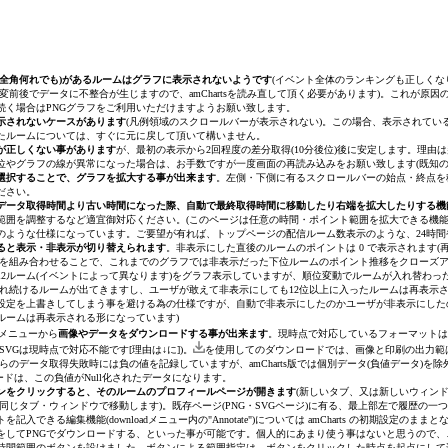
己の私腹を肥やす！ほのかに香る アルゼンチ
・全角何れでも)があるルームはグラフに表示されないようです
(イベント全体のランキングも正しくなり
変前後でデータに不整合が生じますので、amChartsを読み直して頂く必要があります)。これが原
続く場合はPNGグラフをご利用いただけますようお願い致します。
示されないケースがあります
(凡例領域のスクロールバーが表示されない)。この場合、表示されて
たルームについては、すぐに元に戻して頂いて構いません。
が正しくない事があります
が、最初の表示から2回程度の差分取得(10分後位)後に安定します。理
位やグラフの線が異常になった場合は、お手数ですが一度画面の再読み込みをお願い致します(既知の
選択することで、グラフを拡大する事が出来ます
。左側・下側に有るスクロールバーの始点・終点を
ださい。
データ取得時間より古い時間になった際、自動で最終取得時間に移動したり右端を拡大したりする機
範囲を調整するなど適宜御対応ください。
(このページは任意の時間・ポイント範囲を拡大できる機
のような仕様になっています。ご要望が有れば、トップページの配信ルーム数表示のような、24時間
ると表示・非表示が切り替えられます
。非表示にした直後のルームのポイントは 0 で表示されます
(
を組み合わせることで、これまでのグラフでは非表示だった下位ルームのポイント推移をクローズ
2ルーム
(イベントによって異なります)
をグラフ表示していますが、順位変動でルームが入れ替わった
示され続けるルームが出てきますし、ユーザが敢えて非表示にしても12位以上に入ったルームは再表
設定を上書きしてしまう事を避ける為の仕様ですが、自動で非表示にしたのかユーザが非表示にした
ルームは再表示される形になっています)
メニューから
画像やデータをダウンロードする事が出来ます
。現時点で対応しているフォーマットは 画像ダウン
VGは現時点で対応不能です[理由は↓に])。
を使用してのダウンロードでは、画像と印刷の出力範は
らのデータ取得失敗時には負の値を記録していますが、amCharts版では個別データ(負値データ)を除
ンロードは、この負値がNull化されたデータになります。
ンをクリックすると、そのルームのプロフィールページが開きます
(新しいタブ、又は新しいウィン
す(同じタブ・ウィンドウで移動します)。既存ページ(PNG・SVGページ)に有る、最上部左で履歴
記入できる編集機能(downloadメニュー内の"Annotate")については amCharts の初期
をしてPNGでダウンロードする、といった事が可能です。個人的にあまり使う事はないと思うので
時間範囲のボタンを設けました。ボタンによる範囲指定は、ボタンをクリックした時点を起点にして