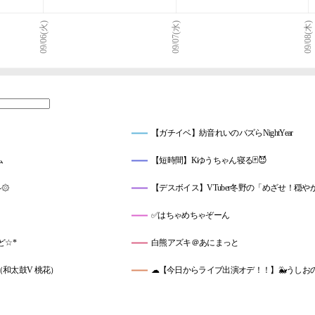
09/06(火)
09/07(水)
09/08(木)
【ガチイベ】紡音れいのバズらNightYear
ム
【短時間】Kゆうちゃん寝る🃏😈
-۞
【デスボイス】VTuber冬野の「めざせ！穏
✅はちゃめちゃぞーん
ど☆*
白熊アズキ＠あにまっと
和太鼓V 桃花）
☁️【今日からライブ出演オデ！！】🐳うしお
ト🤩えるすり～参戦！
乙女もか＠ガチイベモード