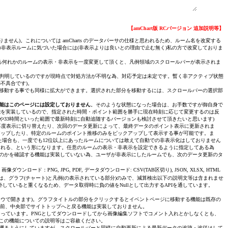
ン国債
【amChart版 RCバージョン 追加説明等】
ません)。これについては amCharts のデータパーサの仕様と思われるため、ルーム名を改変する
因の非表示ルームに気づいた場合には(非表示よりは良いとの理由で止む無く)私の方で改変しておりま
いる何れかのルームの表示・非表示を一度変更して頂くと、凡例領域のスクロールバーが表示されま
由は判明しているのですが現時点で対処方法が不明な為、対応予定は未定です。暫く非アクティブ状態
不具合です)。
移動する事でも同様に拡大ができます。選択された部分を移動するには、スクロールバーの選択部
能はこのページには設定しておりません
。そのような状態になった場合は、お手数ですが御自身で
能を実装しているので、指定された時間・ポイント範囲を勝手に現在時刻に応じて変更するのは反
や33時間といった範囲で最新時刻に自動追随するバージョンも検討させて頂きたいと思います)
再度表示に切り替えたり、次回のデータ更新によって、最終データのポイント表示に更新されま
アップしたり、特定のルームのポイント推移のみをピックアップして表示する事が可能です。ま
場合も、一度でも12位以上にあったルームについては敢えて自動での非表示化はしておりません
示される、という形になります。任意のルームの表示・非表示を設定できるように指定してある為
のかを確認する機能は実装していない為、ユーザが非表示にしたルームでも、次のデータ更新のタ
ロード：PNG, JPG, PDF, データダウンロード: CSV(TAB区切り), JSON, XLSX, HTML
、グラフ(チャート)と凡例(の表示されている部分)のみで、減算検出以下の説明文等は含まれませ
外していると重くなるため、データ取得時に負の値をNullとして出力するAPIを通しています。
ドウで開きます)。グラフタイトルの部分をクリックするとイベントページに移動する機能は既存の
の一つ前、中央部でサイトトップへと戻る機能は実装しておりません。
設定のままとなっています。PNGとしてダウンロードしてから画像編集ソフトでコメント入れとかしなくとも、
、この機能についての説明等はご容赦ください。
遡るようにしていますが、スクロールバーと同様に自動更新による最新データの追跡・追従はして