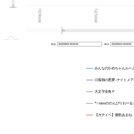
09/03(土)
09/11(日)
L
09/04(日)
09/05(月)
始点
終点
みんなのかめちゃんルー
۞孤独の悪夢 -ナイトメア
大文字全角Ｐ
*☆tomoののんびりわーる
【ガチイベ】倭歌あまね（
【ガチイベ】💜邪真ハル