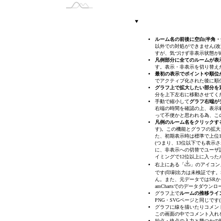
爆食いモンスター
ルーム名の前後に空白(半角
以外での対処ができません(改
すが、気づけず非表示状態が
凡例部分に全てのルームが表
す。表示・非表示を切り替え
最初の表示でポイントや順位
でアクティブ化された後に順
グラフ上で拡大したい部分を
分を上下左右に移動させてく
手動で縮小して
グラフ右端が
右端の時間を確認の上、表示
って不便かと思われる為、こ
凡例のルーム名をクリックす
す)
。この機能とグラフの拡大
た、初期表示時は標準で上位1
(つまり、13位以下でも表
に、非表示への切替でユーザ
イミングで12位以上に入った
右上にある「
」のアイコン
です(印刷出力は未検証です。S
ん。また、元データではSRか
amChartsでのデータダウ
グラフ上で
ルームの推移ライ
PNG・SVGページと同じで
グラフに線を描いたりコメントを
この画面の中でコメント入れ
始点・終点の入力と幾つかの