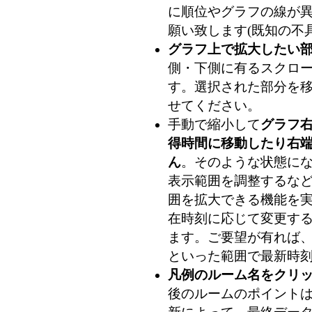
に順位やグラフの線が
願い致します(既知の不
グラフ上で拡大したい
側・下側に有るスクロ
す。選択された部分を
せてください。
手動で縮小して
グラフ
得時間に移動したり右
ん
。そのような状態に
表示範囲を調整するな
囲を拡大できる機能を
在時刻に応じて変更す
ます。ご要望が有れば、
といった範囲で最新時刻
凡例のルーム名をクリ
後のルームのポイントは 