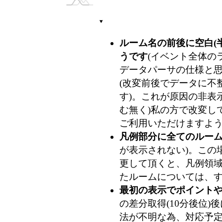
ルーム名の前後に空白(
うです
(イベント全体のラ
データパーサの仕様と
(改変前後でデータに不整
す)。これが原因の非表
む無く)私の方で改変し
ご利用いただけますよ
凡例部分に全てのルー
が表示されない)。この
更して頂くと、凡例領
たルームについては、
最初の表示でポイント
の差分取得(10分後位
法が不明な為、対応予