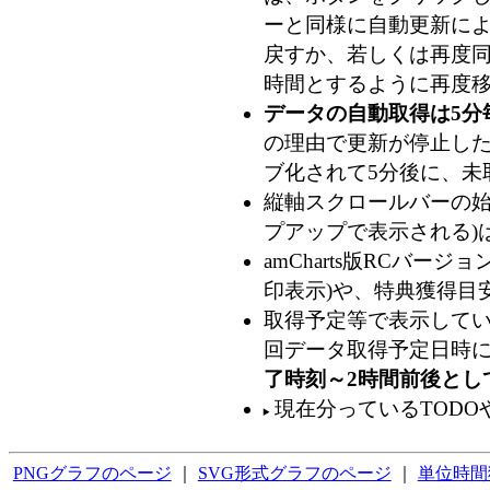
ーと同様に自動更新によ
戻すか、若しくは再度
時間とするように再度移
データの自動取得は5分
の理由で更新が停止した
ブ化されて5分後に、未
縦軸スクロールバーの始
プアップで表示される)
amCharts版RCバ
印表示)や、特典獲得目
取得予定等で表示してい
回データ取得予定日時
了時刻～2時間前後とし
現在分っているTODO
PNGグラフのページ
｜
SVG形式グラフのページ
｜
単位時間獲