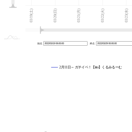
03/18(金)
03/30(水)
L
03/19(土)
03/20(日)
03/21(月)
03/22(火)
03/23(水)
始点
終点
2月11日～ ガチイベ！【iito】くるみるーむ