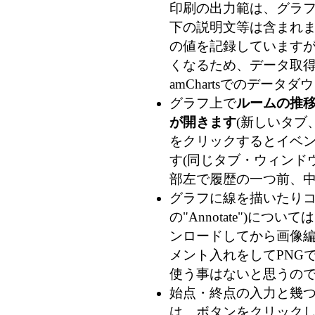
印刷の出力範は、グラフ
下の説明文等は含まれま
の値を記録していますが、
くなるため、データ取得時
amChartsでのデー
グラフ上で
ルームの推
が開きます
(新しいタブ
をクリックするとイベン
す(同じタブ・ウィンドウ
部左で履歴の一つ前、
グラフに線を描いたりコメ
の"Annotate")につ
ンロードしてから画像
メント入れをしてPNG
使う事はないと思うの
始点・終点の入力と幾
は、ボタンをクリック