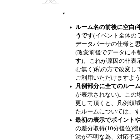
ルーム名の前後に空白(
うです
(イベント全体のラ
データパーサの仕様と
(改変前後でデータに不整
す)。これが原因の非表
む無く)私の方で改変し
ご利用いただけますよ
凡例部分に全てのルー
が表示されない)。この
更して頂くと、凡例領
たルームについては、
最初の表示でポイント
の差分取得(10分後位
法が不明な為、対応予