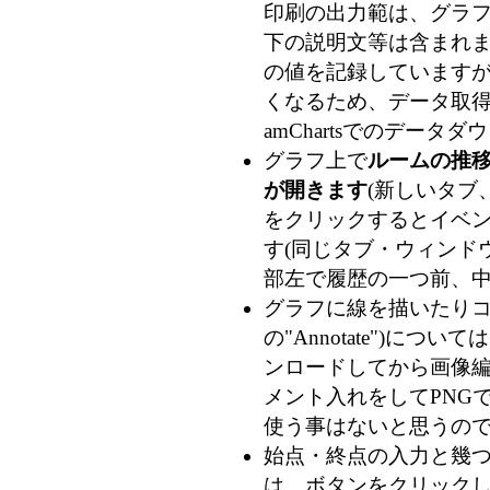
印刷の出力範は、グラフ
下の説明文等は含まれま
の値を記録していますが、
くなるため、データ取得時
amChartsでのデー
グラフ上で
ルームの推
が開きます
(新しいタブ
をクリックするとイベン
す(同じタブ・ウィンドウ
部左で履歴の一つ前、
グラフに線を描いたりコメ
の"Annotate")につ
ンロードしてから画像
メント入れをしてPNG
使う事はないと思うの
始点・終点の入力と幾
は、ボタンをクリック