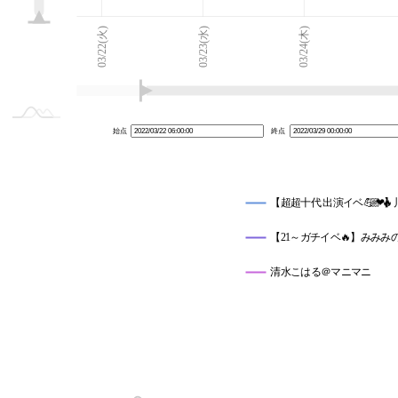
03/21(月)
03/30(水)
L
03/22(火)
03/23(水)
03/24(木)
始点
終点
【超超十代 出演イベ💪🏼❤️‍🔥
【21～ガチイベ🔥】みみみの実…
清水こはる＠マニマニ