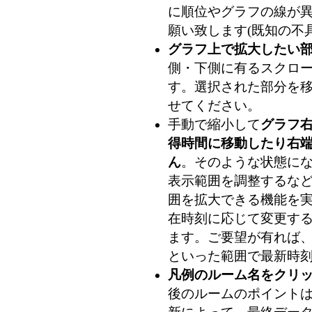
に順位やグラフの線が
願い致します(既知の不
グラフ上で拡大したい
側・下側に有るスクロ
す。選択された部分を
せてください。
手動で縮小して
グラフ
得時間に移動したり右
ん
。そのような状態に
表示範囲を調整するな
囲を拡大できる機能を
在時刻に応じて変更す
ます。ご要望が有れば、
といった範囲で最新時刻
凡例のルーム名をクリ
後のルームのポイントは 