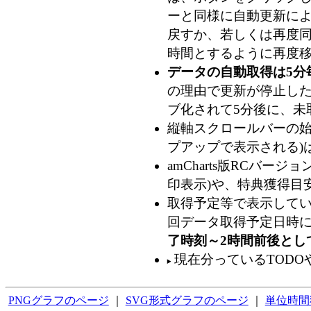
ーと同様に自動更新によ
戻すか、若しくは再度
時間とするように再度移
データの自動取得は5分
の理由で更新が停止した
ブ化されて5分後に、未
縦軸スクロールバーの始
プアップで表示される)
amCharts版RCバ
印表示)や、特典獲得目
取得予定等で表示してい
回データ取得予定日時
了時刻～2時間前後とし
現在分っているTODO
PNGグラフのページ
｜
SVG形式グラフのページ
｜
単位時間獲